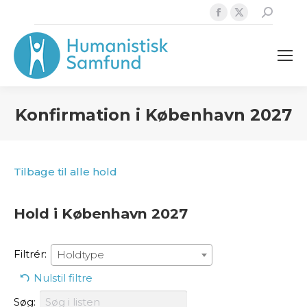
Facebook
X
Search:
page
page
opens
opens
in
in
new
new
window
window
Konfirmation i København 2027
Tilbage til alle hold
Hold i København 2027
Filtrér:
Holdtype
Nulstil filtre
Søg: