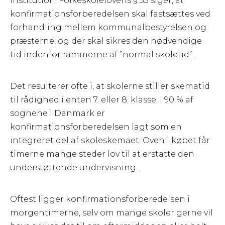
institution. Folkeskolelovens § 53 siger, at
konfirmationsforberedelsen skal fastsættes ved
forhandling mellem kommunalbestyrelsen og
præsterne, og der skal sikres den nødvendige
tid indenfor rammerne af ”normal skoletid”.
Det resulterer ofte i, at skolerne stiller skematid
til rådighed i enten 7. eller 8. klasse. I 90 % af
sognene i Danmark er
konfirmationsforberedelsen lagt som en
integreret del af skoleskemaet. Oven i købet får
timerne mange steder lov til at erstatte den
understøttende undervisning.
Oftest ligger konfirmationsforberedelsen i
morgentimerne, selv om mange skoler gerne vil