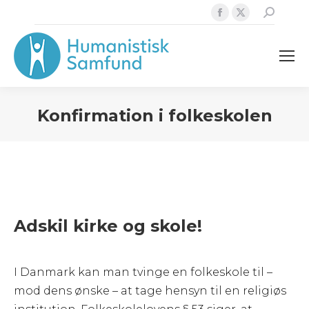
Facebook
X
Search:
page
page
opens
opens
in
in
new
new
window
window
Konfirmation i folkeskolen
Adskil kirke og skole!
I Danmark kan man tvinge en folkeskole til –
mod dens ønske – at tage hensyn til en religiøs