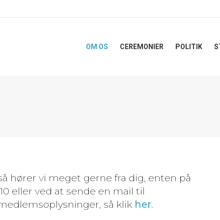
OM OS
CEREMONIER
POLITIK
S
å hører vi meget gerne fra dig, enten på
 eller ved at sende en mail til
e medlemsoplysninger, så klik
her
.