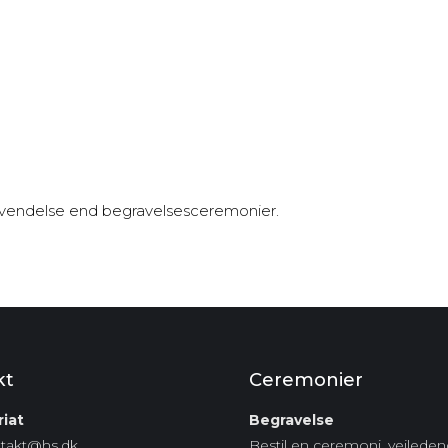
henvendelse end begravelsesceremonier.
kt
Ceremonier
iat
Begravelse
ntakt@hs.dk
Bestil en ceremoni, vejlede