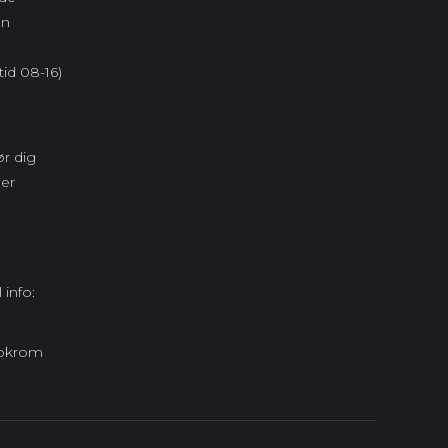
en
tid 08-16)
ør dig
ler
info:
okrom