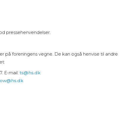
od pressehenvendelser.
ler på foreningens vegne. De kan også henvise til andre
et:
7. E-mail:
ts@hs.dk
ow@hs.dk