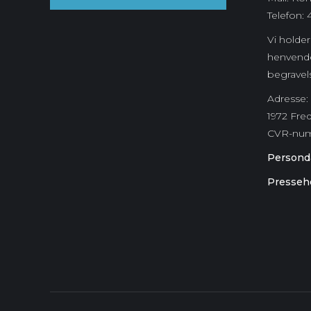
Telefon: 
Vi holder 
henvende
begravel
Adresse: 
1972 Fre
CVR-nu
Personda
Presseh