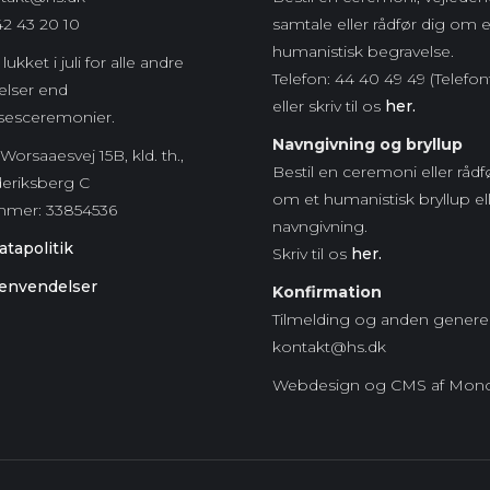
42 43 20 10
samtale eller rådfør dig om 
humanistisk begravelse.
lukket i juli for alle andre
Telefon: 44 40 49 49 (Telefon
lser end
eller skriv til os
her.
sesceremonier.
Navngivning og bryllup
Worsaaesvej 15B, kld. th.,
Bestil en ceremoni eller rådf
deriksberg C
om et humanistisk bryllup el
mmer:
33854536
navngivning.
tapolitik
Skriv til os
her.
envendelser
Konfirmation
Tilmelding og anden generel 
kontakt@hs.dk
Webdesign og CMS af Mon