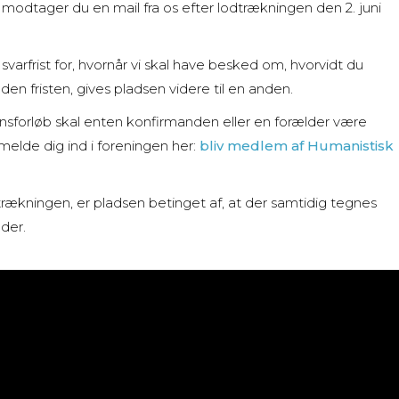
j, modtager du en mail fra os efter lodtrækningen den 2. juni
varfrist for, hvornår vi skal have besked om, hvorvidt du
den fristen, gives pladsen videre til en anden.
onsforløb skal enten konfirmanden eller en forælder være
elde dig ind i foreningen her:
bliv medlem af Humanistisk
trækningen, er pladsen betinget af, at der samtidig tegnes
der.