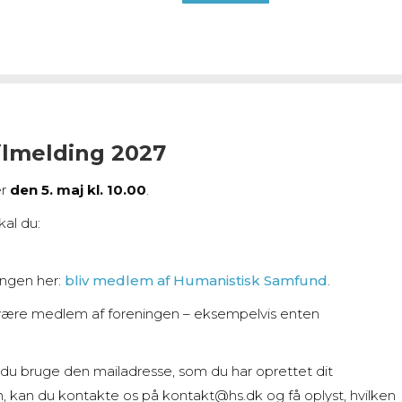
ilmelding 2027
er
den 5. maj kl. 10.00
.
kal du:
ingen her:
bliv medlem af Humanistisk Samfund
.
være medlem af foreningen – eksempelvis enten
l du bruge den mailadresse, som du har oprettet dit
kan du kontakte os på kontakt@hs.dk og få oplyst, hvilken