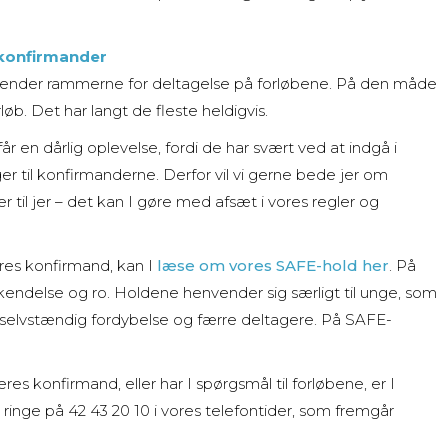
 konfirmander
 kender rammerne for deltagelse på forløbene. På den måde
rløb. Det har langt de fleste heldigvis.
r en dårlig oplevelse, fordi de har svært ved at indgå i
 til konfirmanderne. Derfor vil vi gerne bede jer om
sser til jer – det kan I gøre med afsæt i vores regler og
res konfirmand, kan I
læse om vores SAFE-hold her
. På
kendelse og ro. Holdene henvender sig særligt til unge, som
or selvstændig fordybelse og færre deltagere. På SAFE-
eres konfirmand, eller har I spørgsmål til forløbene, er I
ringe på 42 43 20 10 i vores telefontider, som fremgår