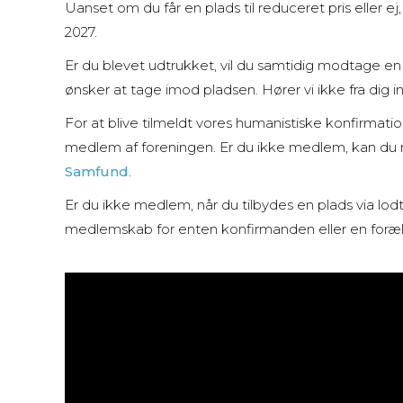
Uanset om du får en plads til reduceret pris eller e
2027.
Er du blevet udtrukket, vil du samtidig modtage en s
ønsker at tage imod pladsen. Hører vi ikke fra dig in
For at blive tilmeldt vores humanistiske konfirmati
medlem af foreningen. Er du ikke medlem, kan du m
Samfund
.
Er du ikke medlem, når du tilbydes en plads via lod
medlemskab for enten konfirmanden eller en foræl