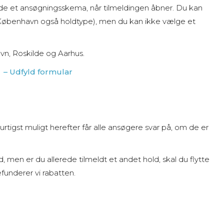
lde et ansøgningsskema, når tilmeldingen åbner. Du kan
i København også holdtype), men du kan ikke vælge et
havn, Roskilde og Aarhus.
 – Udfyld formular
hurtigst muligt herefter får alle ansøgere svar på, om de er
ld, men er du allerede tilmeldt et andet hold, skal du flytte
efunderer vi rabatten.