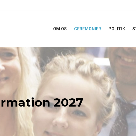
OM OS
CEREMONIER
POLITIK
S
irmation 2027