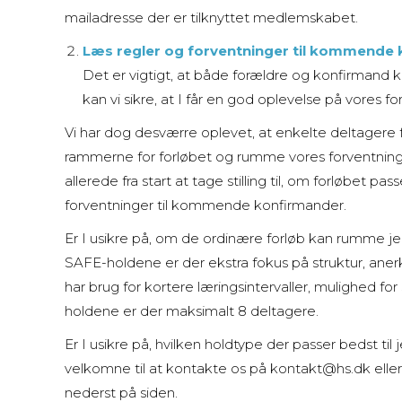
mailadresse der er tilknyttet medlemskabet.
Læs regler og forventninger til kommende
Det er vigtigt, at både forældre og konfirmand
kan vi sikre, at I får en god oplevelse på vores fo
Vi har dog desværre oplevet, at enkelte deltagere få
rammerne for forløbet og rumme vores forventninger
allerede fra start at tage stilling til, om forløbet pa
forventninger til kommende konfirmander.
Er I usikre på, om de ordinære forløb kan rumme je
SAFE-holdene er der ekstra fokus på struktur, aner
har brug for kortere læringsintervaller, mulighed f
holdene er der maksimalt 8 deltagere.
Er I usikre på, hvilken holdtype der passer bedst til j
velkomne til at kontakte os på kontakt@hs.dk eller 
nederst på siden.