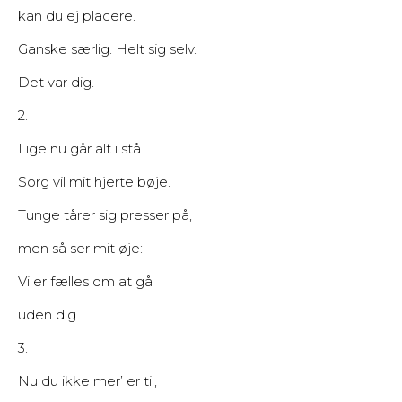
kan du ej placere.
Ganske særlig. Helt sig selv.
Det var dig.
2.
Lige nu går alt i stå.
Sorg vil mit hjerte bøje.
Tunge tårer sig presser på,
men så ser mit øje:
Vi er fælles om at gå
uden dig.
3.
Nu du ikke mer’ er til,