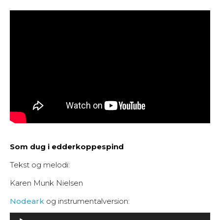
Som dug i edderkoppespind
Tekst og melodi:
Karen Munk Nielsen
Nodeark
og instrumentalversion:
Lydafspiller