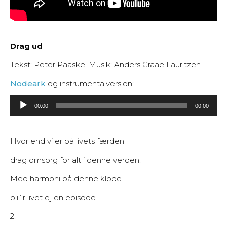
Drag ud
Tekst: Peter Paaske. Musik: Anders Graae Lauritzen
Nodeark
og instrumentalversion:
Lydafspiller
00:00
00:00
1.
Hvor end vi er på livets færden
drag omsorg for alt i denne verden.
Med harmoni på denne klode
bli´r livet ej en episode.
2.