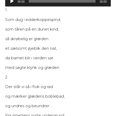
00:00
00:00
1.
Som dug i edderkoppespind,
som tåren på en dunet kind,
så skrøbelig er glæden
et sælsomt øjeblik den nat,
da barnet blir i verden sat
med sagte klynk og græden.
2.
Der står vi så i flok og rad
og mærker glædens boblebad,
og undres og beundrer:
Fra smertens sorte undergrund