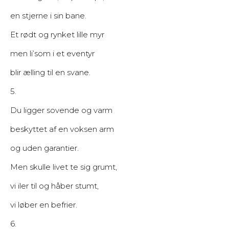
en stjerne i sin bane.
Et rødt og rynket lille myr
men li’som i et eventyr
blir ælling til en svane.
5.
Du ligger sovende og varm
beskyttet af en voksen arm
og uden garantier.
Men skulle livet te sig grumt,
vi iler til og håber stumt,
vi løber en befrier.
6.