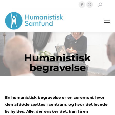
Facebook
X
Search:
page
page
opens
opens
in
in
new
new
window
window
Humanistisk
begravelse
En humanistisk begravelse er en ceremoni, hvor
den afdøde sættes i centrum, og hvor det levede
liv hyldes. Alle, der ønsker det, kan få en