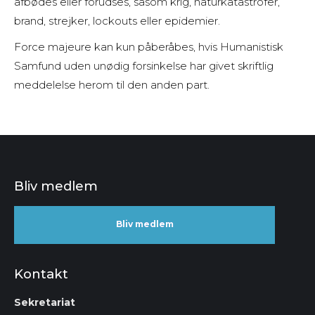
afbødes eller forudses, såsom krig, naturkatastrofer,
brand, strejker, lockouts eller epidemier.
Force majeure kan kun påberåbes, hvis Humanistisk
Samfund uden unødig forsinkelse har givet skriftlig
meddelelse herom til den anden part.
Bliv medlem
Bliv medlem
Kontakt
Sekretariat