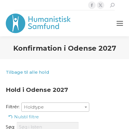
Facebook
X
Search:
page
page
opens
opens
in
in
new
new
window
window
Konfirmation i Odense 2027
Tilbage til alle hold
Hold i Odense 2027
Filtrér:
Holdtype
Nulstil filtre
Søg: