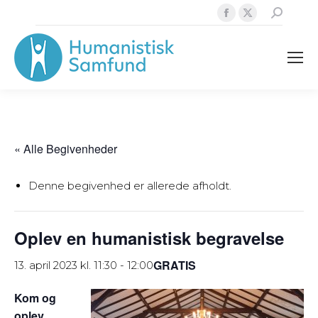
Facebook
X
Search:
page
page
opens
opens
in
in
new
new
window
window
« Alle Begivenheder
Denne begivenhed er allerede afholdt.
Oplev en humanistisk begravelse
GRATIS
13. april 2023 kl. 11:30
-
12:00
Kom og
oplev