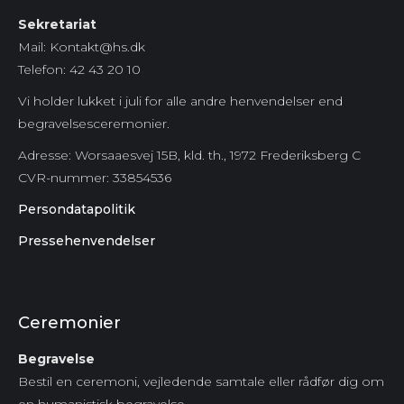
Sekretariat
Mail: Kontakt@hs.dk
Telefon: 42 43 20 10
Vi holder lukket i juli for alle andre henvendelser end
begravelsesceremonier.
Adresse: Worsaaesvej 15B, kld. th., 1972 Frederiksberg C
CVR-nummer:
33854536
Persondatapolitik
Pressehenvendelser
Ceremonier
Begravelse
Bestil en ceremoni, vejledende samtale eller rådfør dig om
en humanistisk begravelse.