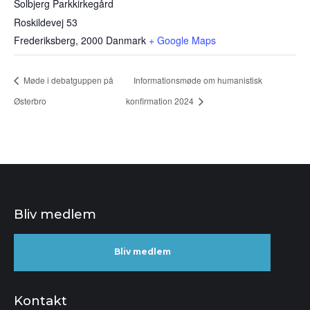
Solbjerg Parkkirkegård
Roskildevej 53
Frederiksberg
,
2000
Danmark
+ Google Maps
Møde i debatguppen på
Informationsmøde om humanistisk
Østerbro
konfirmation 2024
Bliv medlem
Bliv medlem
Kontakt