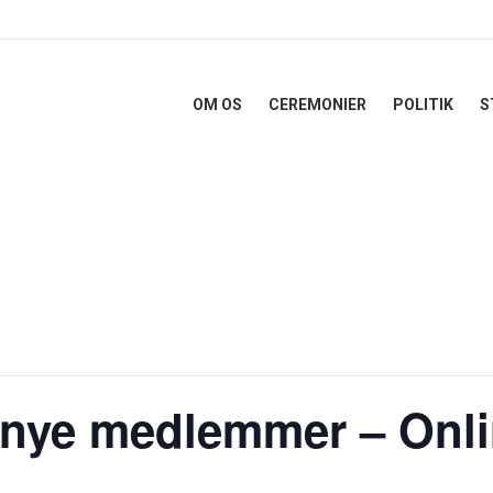
OM OS
CEREMONIER
POLITIK
S
 nye medlemmer – Onl