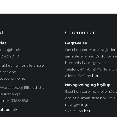
kt
Ceremonier
iat
Begravelse
ntakt@hs.dk
Bestil en ceremoni, vejlede
42 43 20 10
samtale eller rådfør dig om 
humanistisk begravelse.
lukket i juli for alle andre
Telefon: 44 40 49 49 (Telefon
lser end
eller skriv til os
her.
sesceremonier.
Navngivning og bryllup
Worsaaesvej 15B, kld. th.,
Bestil en ceremoni eller rådf
deriksberg C
om et humanistisk bryllup el
mmer:
33854536
navngivning.
tapolitik
Skriv til os
her.