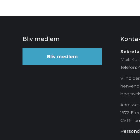
Bliv medlem
Konta
Sekretar
Bliv medlem
Mail: Ko
Telefon: 
Vi holder 
henvende
begravel
Adresse: 
1972 Fre
CVR-nu
Personda