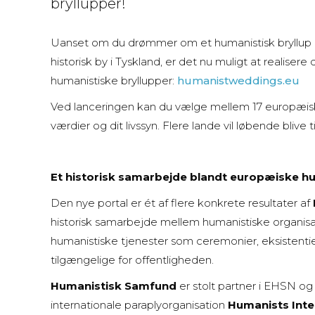
bryllupper!
Uanset om du drømmer om et humanistisk bryllup på e
historisk by i Tyskland, er det nu muligt at realise
humanistiske bryllupper:
humanistweddings.eu
Ved lanceringen kan du vælge mellem 17 europæiske
værdier og dit livssyn. Flere lande vil løbende blive ti
Et historisk samarbejde blandt europæiske h
Den nye portal er ét af flere konkrete resultater af
historisk samarbejde mellem humanistiske organisa
humanistiske tjenester som ceremonier, eksisten
tilgængelige for offentligheden.
Humanistisk Samfund
er stolt partner i EHSN o
internationale paraplyorganisation
Humanists Inte