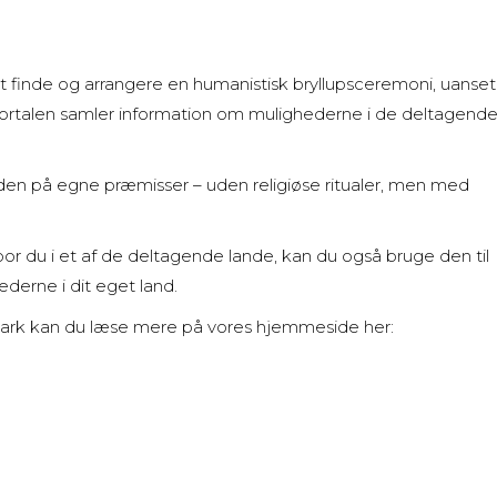
 finde og arrangere en humanistisk bryllupsceremoni, uanset
. Portalen samler information om mulighederne i de deltagend
eden på egne præmisser – uden religiøse ritualer, men med
 bor du i et af de deltagende lande, kan du også bruge den til
derne i dit eget land.
mark kan du læse mere på vores hjemmeside her: