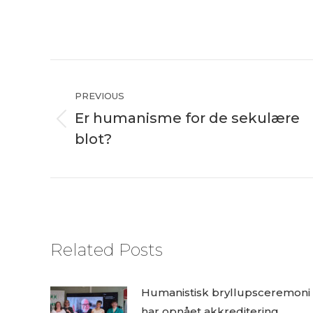
Post
navigation
PREVIOUS
Er humanisme for de sekulære
Previous
blot?
post:
Related Posts
Humanistisk bryllupsceremoni
har opnået akkreditering