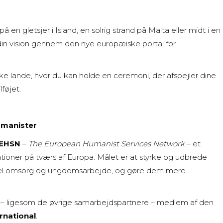
n gletsjer i Island, en solrig strand på Malta eller midt i en
re din vision gennem den nye europæiske portal for
 lande, hvor du kan holde en ceremoni, der afspejler dine
lføjet.
umanister
EHSN
–
The European Humanist Services Network
– et
tioner på tværs af Europa. Målet er at styrke og udbrede
tiel omsorg og ungdomsarbejde, og gøre dem mere
g – ligesom de øvrige samarbejdspartnere – medlem af den
rnational
.