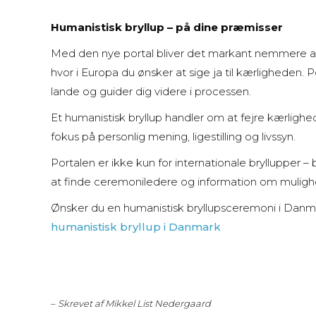
Humanistisk bryllup – på dine præmisser
Med den nye portal bliver det markant nemmere at
hvor i Europa du ønsker at sige ja til kærligheden
lande og guider dig videre i processen.
Et humanistisk bryllup handler om at fejre kærligh
fokus på personlig mening, ligestilling og livssyn.
Portalen er ikke kun for internationale bryllupper –
at finde ceremoniledere og information om mulighe
Ønsker du en humanistisk bryllupsceremoni i Dan
humanistisk bryllup i Danmark
–
Skrevet af Mikkel List Nedergaard