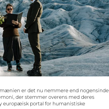
il Rumænien er det nu nemmere end nogensinde
ceremoni, der stemmer overens med deres
ny europæisk portal for humanistiske