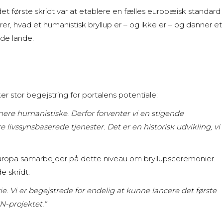
et første skridt var at etablere en fælles europæisk standard
er, hvad et humanistisk bryllup er – og ikke er – og danner et
nde lande.
 stor begejstring for portalens potentiale:
g mere humanistiske. Derfor forventer vi en stigende
ivssynsbaserede tjenester. Det er en historisk udvikling, vi
 Europa samarbejder på dette niveau om bryllupsceremonier.
 skridt:
rie. Vi er begejstrede for endelig at kunne lancere det første
N-projektet.”