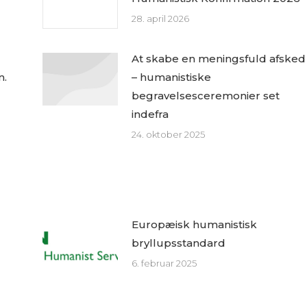
28. april 2026
At skabe en meningsfuld afsked
n.
– humanistiske
begravelsesceremonier set
indefra
24. oktober 2025
Europæisk humanistisk
bryllupsstandard
6. februar 2025