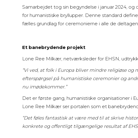
Samarbejdet tog sin begyndelse i januar 2024, og d
for humanistiske bryllupper. Denne standard definer
fælles grundlag for ceremonierne i alle de deltage
Et banebrydende projekt
Lone Ree Milkær, netværksleder for EHSN, udtrykker
“Vi ved, at folk i Europa bliver mindre religiøse o
efterspørgsel på humanistiske ceremonier og andre l
nu imødekommer.”
Det er første gang, humanistiske organisationer i
Lone Ree Milkær ser portalen som et banebrydende
“Det føles fantastisk at være med til at skrive histo
konkrete og offentligt tilgængelige resultat af EHS