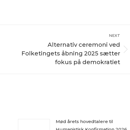
NEXT
Alternativ ceremoni ved
Folketingets åbning 2025 sætter
Next
post:
fokus på demokratiet
Mød årets hovedtalere til
Humanistisk Konfirmation 2026