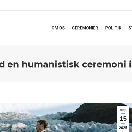
OM OS
CEREMONIER
POLITIK
S
ed en humanistisk ceremoni 
sep
15
2025