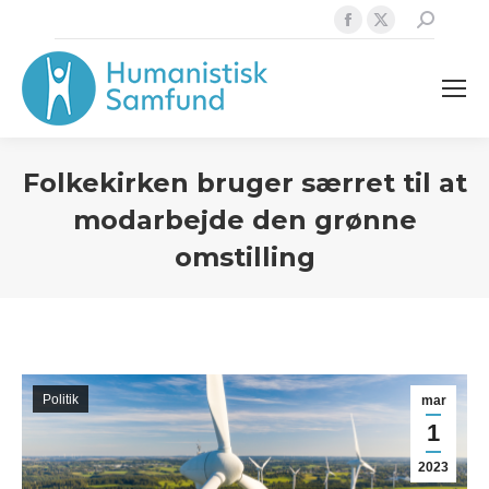
Facebook
X
Search:
page
page
opens
opens
in
in
new
new
window
window
Folkekirken bruger særret til at
modarbejde den grønne
omstilling
Politik
mar
1
2023