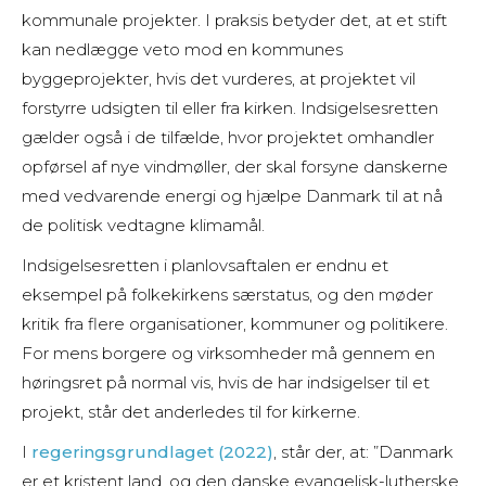
kommunale projekter. I praksis betyder det, at et stift
kan nedlægge veto mod en kommunes
byggeprojekter, hvis det vurderes, at projektet vil
forstyrre udsigten til eller fra kirken. Indsigelsesretten
gælder også i de tilfælde, hvor projektet omhandler
opførsel af nye vindmøller, der skal forsyne danskerne
med vedvarende energi og hjælpe Danmark til at nå
de politisk vedtagne klimamål.
Indsigelsesretten i planlovsaftalen er endnu et
eksempel på folkekirkens særstatus, og den møder
kritik fra flere organisationer, kommuner og politikere.
For mens borgere og virksomheder må gennem en
høringsret på normal vis, hvis de har indsigelser til et
projekt, står det anderledes til for kirkerne.
I
regeringsgrundlaget (2022)
, står der, at: ”Danmark
er et kristent land, og den danske evangelisk-lutherske