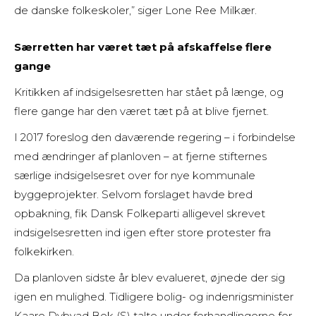
de danske folkeskoler,” siger Lone Ree Milkær.
Særretten har været tæt på afskaffelse flere
gange
Kritikken af indsigelsesretten har stået på længe, og
flere gange har den været tæt på at blive fjernet.
I 2017 foreslog den daværende regering – i forbindelse
med ændringer af planloven – at fjerne stifternes
særlige indsigelsesret over for nye kommunale
byggeprojekter. Selvom forslaget havde bred
opbakning, fik Dansk Folkeparti alligevel skrevet
indsigelsesretten ind igen efter store protester fra
folkekirken.
Da planloven sidste år blev evalueret, øjnede der sig
igen en mulighed. Tidligere bolig- og indenrigsminister
Kaare Dybvad Bek (S) talte under forhandlingerne for,