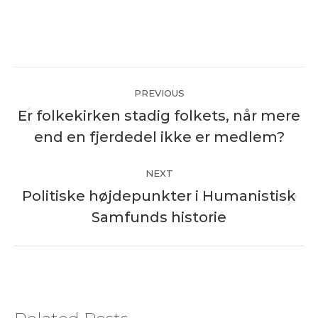
Post
PREVIOUS
navigation
Er folkekirken stadig folkets, når mere
Previous
end en fjerdedel ikke er medlem?
post:
NEXT
Politiske højdepunkter i Humanistisk
Next
Samfunds historie
post: