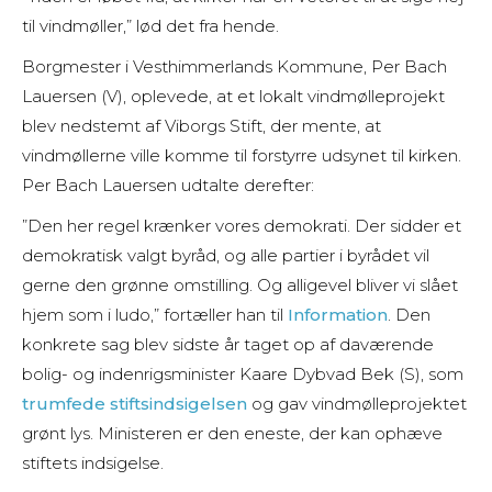
til vindmøller,” lød det fra hende.
Borgmester i Vesthimmerlands Kommune, Per Bach
Lauersen (V), oplevede, at et lokalt vindmølleprojekt
blev nedstemt af Viborgs Stift, der mente, at
vindmøllerne ville komme til forstyrre udsynet til kirken.
Per Bach Lauersen udtalte derefter:
”Den her regel krænker vores demokrati. Der sidder et
demokratisk valgt byråd, og alle partier i byrådet vil
gerne den grønne omstilling. Og alligevel bliver vi slået
hjem som i ludo,” fortæller han til
Information
. Den
konkrete sag blev sidste år taget op af daværende
bolig- og indenrigsminister Kaare Dybvad Bek (S), som
trumfede stiftsindsigelsen
og gav vindmølleprojektet
grønt lys. Ministeren er den eneste, der kan ophæve
stiftets indsigelse.