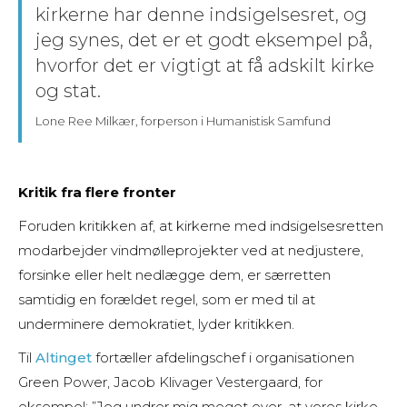
kirkerne har denne indsigelsesret, og
jeg synes, det er et godt eksempel på,
hvorfor det er vigtigt at få adskilt kirke
og stat.
Lone Ree Milkær, forperson i Humanistisk Samfund
Kritik fra flere fronter
Foruden kritikken af, at kirkerne med indsigelsesretten
modarbejder vindmølleprojekter ved at nedjustere,
forsinke eller helt nedlægge dem, er særretten
samtidig en forældet regel, som er med til at
underminere demokratiet, lyder kritikken.
Til
Altinget
fortæller afdelingschef i organisationen
Green Power, Jacob Klivager Vestergaard, for
eksempel: ”Jeg undrer mig meget over, at vores kirke-