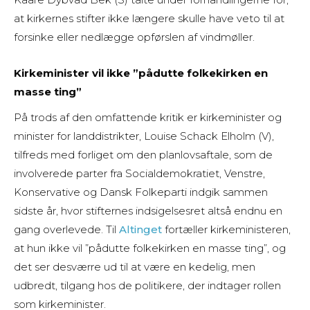
at kirkernes stifter ikke længere skulle have veto til at
forsinke eller nedlægge opførslen af vindmøller.
Kirkeminister vil ikke ”pådutte folkekirken en
masse ting”
På trods af den omfattende kritik er kirkeminister og
minister for landdistrikter, Louise Schack Elholm (V),
tilfreds med forliget om den planlovsaftale, som de
involverede parter fra Socialdemokratiet, Venstre,
Konservative og Dansk Folkeparti indgik sammen
sidste år, hvor stifternes indsigelsesret altså endnu en
gang overlevede. Til
Altinget
fortæller kirkeministeren,
at hun ikke vil ”pådutte folkekirken en masse ting”, og
det ser desværre ud til at være en kedelig, men
udbredt, tilgang hos de politikere, der indtager rollen
som kirkeminister.