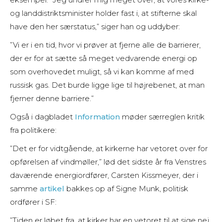
og landdistriktsminister holder fast i, at stifterne skal
have den her særstatus,” siger han og uddyber:
”Vi er i en tid, hvor vi prøver at fjerne alle de barrierer,
der er for at sætte så meget vedvarende energi op
som overhovedet muligt, så vi kan komme af med
russisk gas. Det burde ligge lige til højrebenet, at man
fjerner denne barriere.”
Også i dagbladet
Information
møder særreglen kritik
fra politikere:
”Det er for vidtgående, at kirkerne har vetoret over for
opførelsen af vindmøller,” lød det sidste år fra Venstres
daværende energiordfører, Carsten Kissmeyer, der i
samme
artikel
bakkes op af Signe Munk, politisk
ordfører i SF:
”Tiden er løbet fra, at kirker har en vetoret til at sige nej