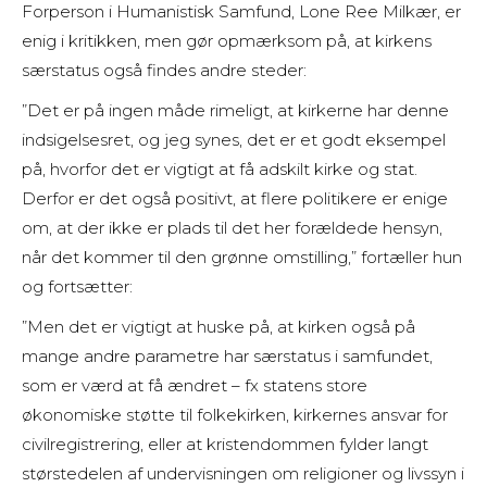
Forperson i Humanistisk Samfund, Lone Ree Milkær, er
enig i kritikken, men gør opmærksom på, at kirkens
særstatus også findes andre steder:
”Det er på ingen måde rimeligt, at kirkerne har denne
indsigelsesret, og jeg synes, det er et godt eksempel
på, hvorfor det er vigtigt at få adskilt kirke og stat.
Derfor er det også positivt, at flere politikere er enige
om, at der ikke er plads til det her forældede hensyn,
når det kommer til den grønne omstilling,” fortæller hun
og fortsætter:
”Men det er vigtigt at huske på, at kirken også på
mange andre parametre har særstatus i samfundet,
som er værd at få ændret – fx statens store
økonomiske støtte til folkekirken, kirkernes ansvar for
civilregistrering, eller at kristendommen fylder langt
størstedelen af undervisningen om religioner og livssyn i