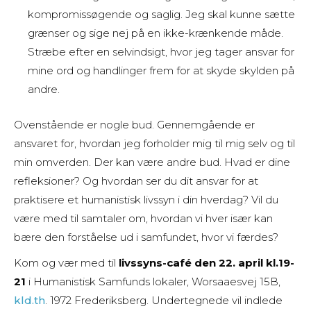
kompromissøgende og saglig. Jeg skal kunne sætte
grænser og sige nej på en ikke-krænkende måde.
Stræbe efter en selvindsigt, hvor jeg tager ansvar for
mine ord og handlinger frem for at skyde skylden på
andre.
Ovenstående er nogle bud. Gennemgående er
ansvaret for, hvordan jeg forholder mig til mig selv og til
min omverden. Der kan være andre bud. Hvad er dine
refleksioner? Og hvordan ser du dit ansvar for at
praktisere et humanistisk livssyn i din hverdag? Vil du
være med til samtaler om, hvordan vi hver især kan
bære den forståelse ud i samfundet, hvor vi færdes?
Kom og vær med til
livssyns-café den 22. april kl.19-
21
i Humanistisk Samfunds lokaler, Worsaaesvej 15B,
kld.th
. 1972 Frederiksberg. Undertegnede vil indlede