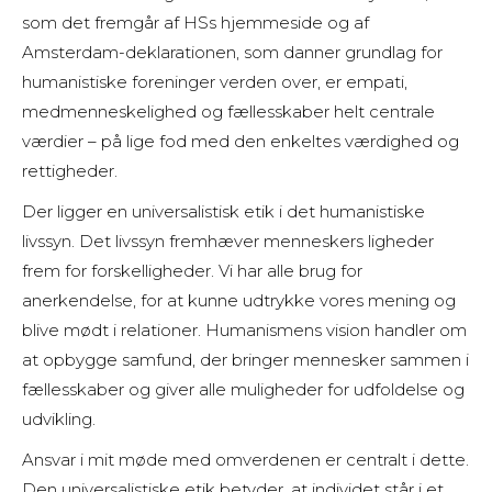
som det fremgår af HSs hjemmeside og af
Amsterdam-deklarationen, som danner grundlag for
humanistiske foreninger verden over, er empati,
medmenneskelighed og fællesskaber helt centrale
værdier – på lige fod med den enkeltes værdighed og
rettigheder.
Der ligger en universalistisk etik i det humanistiske
livssyn. Det livssyn fremhæver menneskers ligheder
frem for forskelligheder. Vi har alle brug for
anerkendelse, for at kunne udtrykke vores mening og
blive mødt i relationer. Humanismens vision handler om
at opbygge samfund, der bringer mennesker sammen i
fællesskaber og giver alle muligheder for udfoldelse og
udvikling.
Ansvar i mit møde med omverdenen er centralt i dette.
Den universalistiske etik betyder, at individet står i et