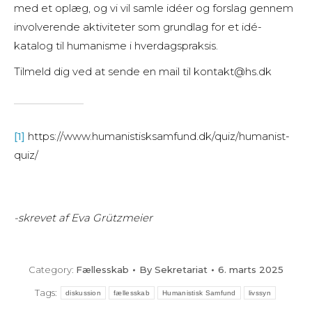
med et oplæg, og vi vil samle idéer og forslag gennem
involverende aktiviteter som grundlag for et idé-
katalog til humanisme i hverdagspraksis.
Tilmeld dig ved at sende en mail til kontakt@hs.dk
[1]
https://www.humanistisksamfund.dk/quiz/humanist-
quiz/
-skrevet af Eva Grützmeier
Category:
Fællesskab
By
Sekretariat
6. marts 2025
Tags:
diskussion
fællesskab
Humanistisk Samfund
livssyn