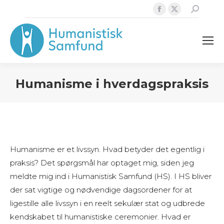
Facebook
X
Search:
page
page
opens
opens
in
in
new
new
window
window
Humanisme i hverdagspraksis
Humanisme er et livssyn. Hvad betyder det egentlig i
praksis? Det spørgsmål har optaget mig, siden jeg
meldte mig ind i Humanistisk Samfund (HS). I HS bliver
der sat vigtige og nødvendige dagsordener for at
ligestille alle livssyn i en reelt sekulær stat og udbrede
kendskabet til humanistiske ceremonier. Hvad er