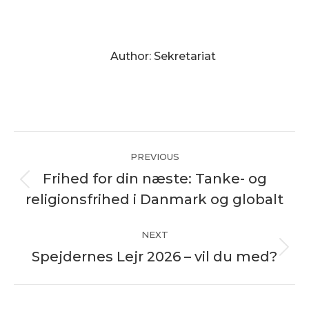
Author:
Sekretariat
Post
PREVIOUS
navigation
Frihed for din næste: Tanke- og
Previous
religionsfrihed i Danmark og globalt
post:
NEXT
Spejdernes Lejr 2026 – vil du med?
Next
post: