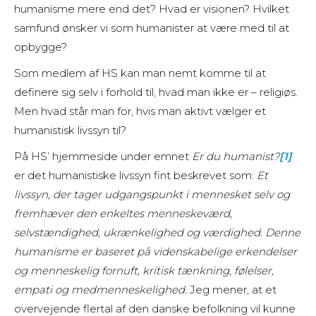
humanisme mere end det? Hvad er visionen? Hvilket
samfund ønsker vi som humanister at være med til at
opbygge?
Som medlem af HS kan man nemt komme til at
definere sig selv i forhold til, hvad man ikke er – religiøs.
Men hvad står man for, hvis man aktivt vælger et
humanistisk livssyn til?
På HS’ hjemmeside under emnet
Er du humanist?
[1]
er det humanistiske livssyn fint beskrevet som:
Et
livssyn, der tager udgangspunkt i mennesket selv og
fremhæver den enkeltes menneskeværd,
selvstændighed, ukrænkelighed og værdighed. Denne
humanisme er baseret på videnskabelige erkendelser
og menneskelig fornuft, kritisk tænkning, følelser,
empati og medmenneskelighed.
Jeg mener, at et
overvejende flertal af den danske befolkning vil kunne