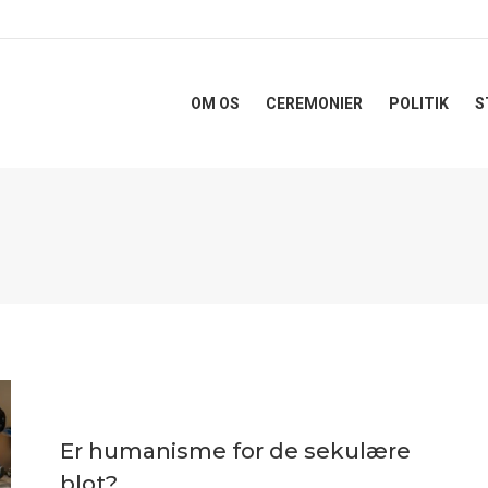
OM OS
CEREMONIER
POLITIK
S
Er humanisme for de sekulære
blot?