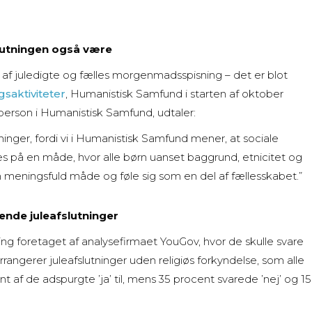
fslutningen også være
 af juledigte og fælles morgenmadsspisning – det er blot
gsaktiviteter
, Humanistisk Samfund i starten af oktober
person i Humanistisk Samfund, udtaler:
ninger, fordi vi i Humanistisk Samfund mener, at sociale
ges på en måde, hvor alle børn uanset baggrund, etnicitet og
å en meningsfuld måde og føle sig som en del af fællesskabet.”
rende juleafslutninger
g foretaget af analysefirmaet YouGov, hvor de skulle svare
rrangerer juleafslutninger uden religiøs forkyndelse, som alle
nt af de adspurgte ’ja’ til, mens 35 procent svarede ’nej’ og 15