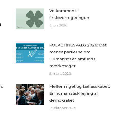
Velkommen til
firkløverregeringen
d
3. juni 2026
FOLKETINGSVALG 2026: Det
mener partierne om
Humanistisk Samfunds
mærkesager
9. marts 2026
ds
Mellem riget og fællesskabet:
En humanistisk fejring af
demokratiet
13. oktober 2025