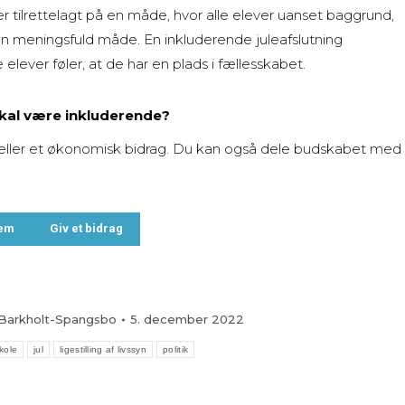
 er tilrettelagt på en måde, hvor alle elever uanset baggrund,
 en meningsfuld måde. En inkluderende juleafslutning
 elever føler, at de har en plads i fællesskabet.
skal være inkluderende?
ller et økonomisk bidrag. Du kan også dele budskabet med
lem
Giv et bidrag
 Barkholt-Spangsbo
5. december 2022
kole
jul
ligestilling af livssyn
politik