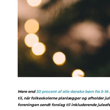
Mere end
30 procent af alle danske børn fra 5-1
til, når folkeskolerne planlægger og afholder j
foreningen sendt forslag til inkluderende juleafs