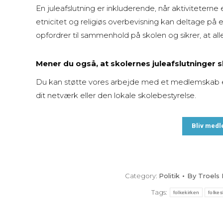
En juleafslutning er inkluderende, når aktiviteterne
etnicitet og religiøs overbevisning kan deltage på
opfordrer til sammenhold på skolen og sikrer, at alle
Mener du også, at skolernes juleafslutninger 
Du kan støtte vores arbejde med et medlemskab e
dit netværk eller den lokale skolebestyrelse.
Bliv med
Category:
Politik
By
Troels
Tags:
folkekirken
folkes