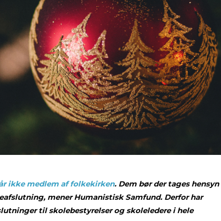
6 år ikke medlem af folkekirken
. Dem bør der tages hensyn
uleafslutning, mener Humanistisk Samfund. Derfor har
lutninger til skolebestyrelser og skoleledere i hele