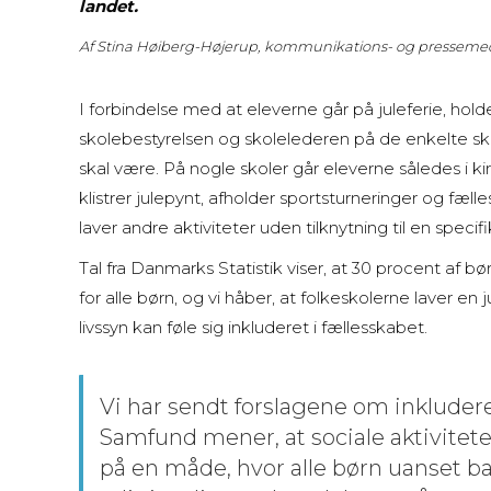
landet.
Af Stina Høiberg-Højerup, kommunikations- og presseme
I forbindelse med at eleverne går på juleferie, holde
skolebestyrelsen og skolelederen på de enkelte sko
skal være. På nogle skoler går eleverne således i ki
klistrer julepynt, afholder sportsturneringer og fæll
laver andre aktiviteter uden tilknytning til en specif
Tal fra Danmarks Statistik viser, at 30 procent af b
for alle børn, og vi håber, at folkeskolerne laver en 
livssyn kan føle sig inkluderet i fællesskabet.
Vi har sendt forslagene om inkludere
Samfund mener, at sociale aktivitete
på en måde, hvor alle børn uanset bag