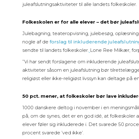
juleafslutningsaktiviteter til alle landets folkeskoler.
Folkeskolen er for alle elever – det bør julea
Julebagning, teateropvisning, julebesøg, oplæsning
nogle af de
forslag til inkluderende juleafslutnin
sendte til landets folkeskoler.
Lone Ree Milkær, for
”Vi har sendt forslagene om inkluderende juleafslut
aktiviteter såsom en juleafslutning bør tilrettelæg
religiøst eller ikke-religiøst livssyn kan deltage p
50 pct. mener, at folkeskoler bør lave inklude
1000 danskere deltog i november i en meningsmålin
på, om de synes, det er en god idé, at folkeskoler a
elever føler sig inkluderede i. Det svarede 50 proce
procent svarede ’ved ikke’.