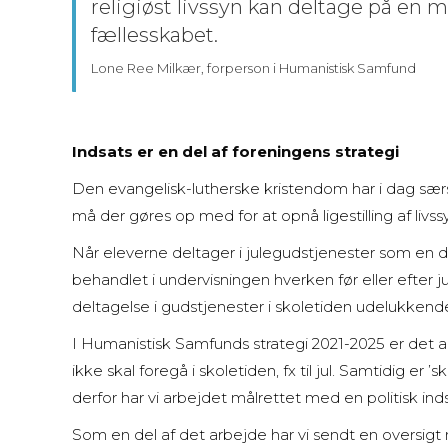
religiøst livssyn kan deltage på en 
fællesskabet.
Lone Ree Milkær, forperson i Humanistisk Samfund
Indsats er en del af foreningens strategi
Den evangelisk-lutherske kristendom har i dag sær
må der gøres op med for at opnå ligestilling af livss
Når eleverne deltager i julegudstjenester som en del
behandlet i undervisningen hverken før eller efter 
deltagelse i gudstjenester i skoletiden udelukkende
I Humanistisk Samfunds strategi 2021-2025 er det an
ikke skal foregå i skoletiden, fx til jul. Samtidig er 
derfor har vi arbejdet målrettet med en politisk in
Som en del af det arbejde har vi sendt en oversigt m