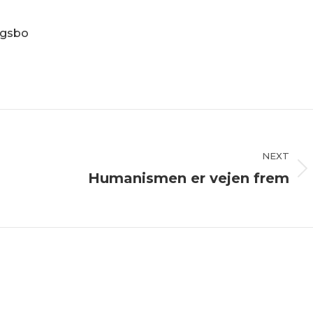
ngsbo
NEXT
Humanismen er vejen frem
Next
post: