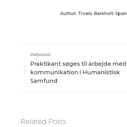
Author:
Troels Barkholt-Spa
Post
PREVIOUS
navigation
Praktikant søges til arbejde med
kommunikation i Humanistisk
Previous
post:
Samfund
Related Posts