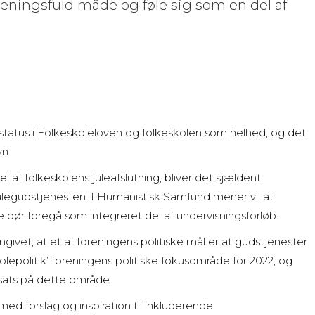
meningsfuld måde og føle sig som en del af
status i Folkeskoleloven og folkeskolen som helhed, og det
yn.
 af folkeskolens juleafslutning, bliver det sjældent
julegudstjenesten. I Humanistisk Samfund mener vi, at
 bør foregå som integreret del af undervisningsforløb.
givet, at et af foreningens politiske mål er at gudstjenester
’skolepolitik’ foreningens politiske fokusområde for 2022, og
dsats på dette område.
ed forslag og inspiration til inkluderende