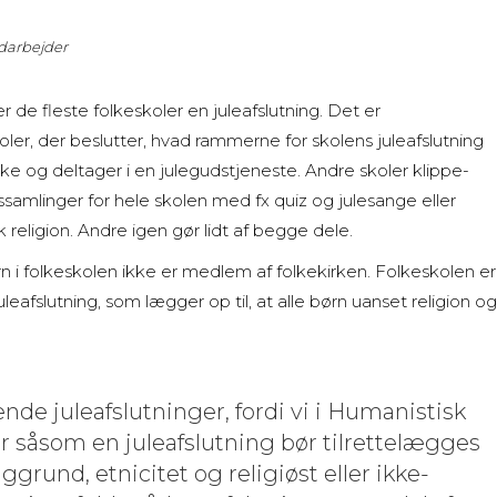
darbejder
r de fleste folkeskoler en juleafslutning. Det er
ler, der beslutter, hvad rammerne for skolens juleafslutning
rke og deltager i en julegudstjeneste. Andre skoler klippe-
essamlinger for hele skolen med fx quiz og julesange eller
ik religion. Andre igen gør lidt af begge dele.
ørn i folkeskolen ikke er medlem af folkekirken. Folkeskolen er
juleafslutning, som lægger op til, at alle børn uanset religion og
nde juleafslutninger, fordi vi i Humanistisk
r såsom en juleafslutning bør tilrettelægges
grund, etnicitet og religiøst eller ikke-