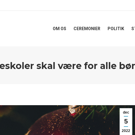
OM OS
CEREMONIER
POLITIK
S
eskoler skal være for alle bø
dec
5
2022