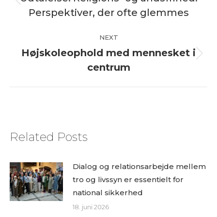
Previous
Perspektiver, der ofte glemmes
post:
NEXT
Højskoleophold med mennesket i
Next
centrum
post:
Related Posts
Dialog og relationsarbejde mellem
tro og livssyn er essentielt for
national sikkerhed
18. juni 2026