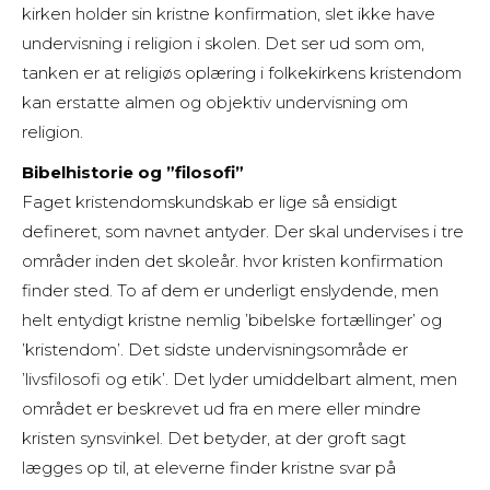
kirken holder sin kristne konfirmation, slet ikke have
undervisning i religion i skolen. Det ser ud som om,
tanken er at religiøs oplæring i folkekirkens kristendom
kan erstatte almen og objektiv undervisning om
religion.
Bibelhistorie og ”filosofi”
Faget kristendomskundskab er lige så ensidigt
defineret, som navnet antyder. Der skal undervises i tre
områder inden det skoleår. hvor kristen konfirmation
finder sted. To af dem er underligt enslydende, men
helt entydigt kristne nemlig ’bibelske fortællinger’ og
’kristendom’. Det sidste undervisningsområde er
’livsfilosofi og etik’. Det lyder umiddelbart alment, men
området er beskrevet ud fra en mere eller mindre
kristen synsvinkel. Det betyder, at der groft sagt
lægges op til, at eleverne finder kristne svar på