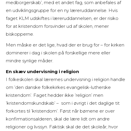
medborgerskab’, med et andet fag, som anbefales af
en udviklingsgruppe for en ny læreruddannelse. Hvis
faget KLM udskiftes i læreruddannelsen, er der risiko
for at kristendom forsvinder ud af skolen, mener
biskopperne.
Men måske er det lige, hvad der er brug for – for kirken
dominerer i dag i skolen på forskellige mere eller
mindre synlige måder.
En skæv undervisning i religion
I folkeskolen skal lærernes undervisning i religion handle
om ’den danske folkekirkes evangelisk-lutherske
kristendom’. Faget hedder ikke ’religion’ men
’kristendomskundskab’ – som i øvrigt i det daglige tit
forkortes til ’kristendom’. Først når børnene er over
konfirmationsalderen, skal de lære lidt om andre
religioner og livssyn. Faktisk skal de det skoleår, hvor