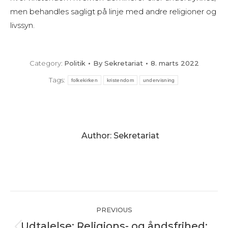
men behandles sagligt på linje med andre religioner og
livssyn.
Category:
Politik
By
Sekretariat
8. marts 2022
Tags:
folkekirken
kristendom
undervisning
Author:
Sekretariat
Post
PREVIOUS
navigation
Udtalelse: Religions- og åndsfrihed: