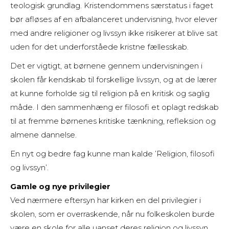
teologisk grundlag. Kristendommens særstatus i faget
bør afløses af en afbalanceret undervisning, hvor elever
med andre religioner og livssyn ikke risikerer at blive sat
uden for det underforståede kristne fællesskab.
Det er vigtigt, at børnene gennem undervisningen i
skolen får kendskab til forskellige livssyn, og at de lærer
at kunne forholde sig til religion på en kritisk og saglig
måde. I den sammenhæng er filosofi et oplagt redskab
til at fremme børnenes kritiske tænkning, refleksion og
almene dannelse.
En nyt og bedre fag kunne man kalde ’Religion, filosofi
og livssyn’.
Gamle og nye privilegier
Ved nærmere eftersyn har kirken en del privilegier i
skolen, som er overraskende, når nu folkeskolen burde
være en skole for alle uanset deres religion og livssyn.