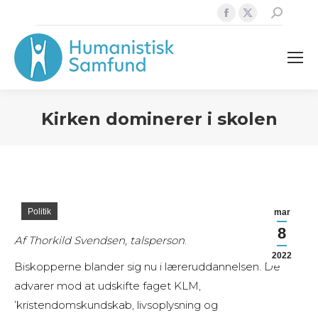
Facebook
X
Search:
page
page
opens
opens
in
in
new
new
window
window
Kirken dominerer i skolen
Politik
mar
8
Af Thorkild Svendsen, talsperson
.
2022
Biskopperne blander sig nu i læreruddannelsen. De
advarer mod at udskifte faget KLM,
’kristendomskundskab, livsoplysning og