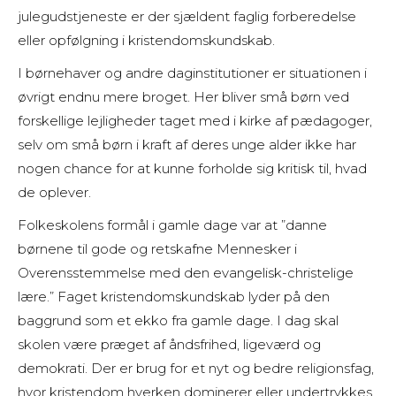
julegudstjeneste er der sjældent faglig forberedelse
eller opfølgning i kristendomskundskab.
I børnehaver og andre daginstitutioner er situationen i
øvrigt endnu mere broget. Her bliver små børn ved
forskellige lejligheder taget med i kirke af pædagoger,
selv om små børn i kraft af deres unge alder ikke har
nogen chance for at kunne forholde sig kritisk til, hvad
de oplever.
Folkeskolens formål i gamle dage var at ”danne
børnene til gode og retskafne Mennesker i
Overensstemmelse med den evangelisk-christelige
lære.” Faget kristendomskundskab lyder på den
baggrund som et ekko fra gamle dage. I dag skal
skolen være præget af åndsfrihed, ligeværd og
demokrati. Der er brug for et nyt og bedre religionsfag,
hvor kristendom hverken dominerer eller undertrykkes,