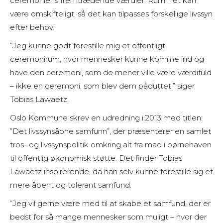
ceremoniens fremtrædende værdier. Rummet kan
være omskifteligt, så det kan tilpasses forskellige livssyn
efter behov.
”Jeg kunne godt forestille mig et offentligt
ceremonirum, hvor mennesker kunne komme ind og
have den ceremoni, som de mener ville være værdifuld
– ikke en ceremoni, som blev dem påduttet,” siger
Tobias Lawaetz.
Oslo Kommune skrev en udredning i 2013 med titlen:
”Det livssynsåpne samfunn”, der præsenterer en samlet
tros- og livssynspolitik omkring alt fra mad i børnehaven
til offentlig økonomisk støtte. Det finder Tobias
Lawaetz inspirerende, da han selv kunne forestille sig et
mere åbent og tolerant samfund.
”Jeg vil gerne være med til at skabe et samfund, der er
bedst for så mange mennesker som muligt – hvor der