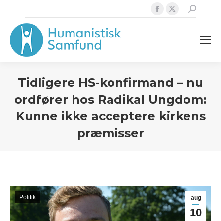
Facebook
X
Search:
page
page
opens
opens
in
in
new
new
window
window
Tidligere HS-konfirmand – nu
ordfører hos Radikal Ungdom:
Kunne ikke acceptere kirkens
præmisser
Politik
aug
10