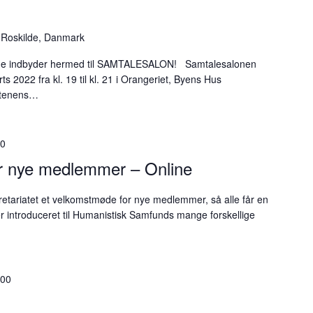
 Roskilde, Danmark
lde indbyder hermed til SAMTALESALON! Samtalesalonen
s 2022 fra kl. 19 til kl. 21 i Orangeriet, Byens Hus
Aftenens…
00
r nye medlemmer – Online
ekretariatet et velkomstmøde for nye medlemmer, så alle får en
ver introduceret til Humanistisk Samfunds mange forskellige
:00