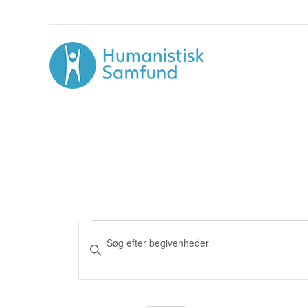
Begivenheder
Begivenheder
Skriv
nøgleord.
Søgning
Søg
og
efter