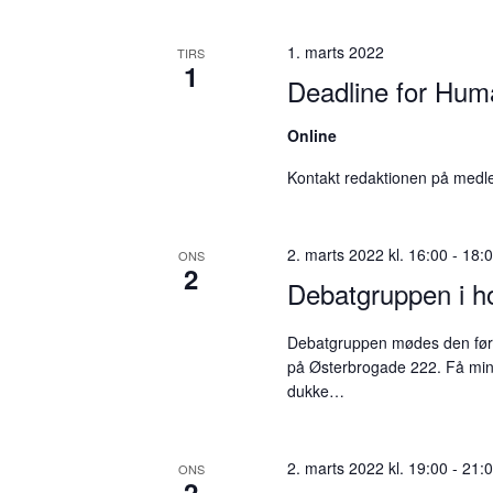
1. marts 2022
TIRS
1
Deadline for Huma
Online
Kontakt redaktionen på medl
2. marts 2022 kl. 16:00
-
18:
ONS
2
Debatgruppen i 
Debatgruppen mødes den førs
på Østerbrogade 222. Få minu
dukke…
2. marts 2022 kl. 19:00
-
21:
ONS
2