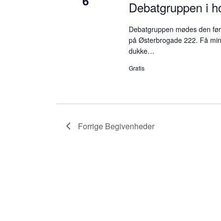
6
Debatgruppen i 
Debatgruppen mødes den førs
på Østerbrogade 222. Få minu
dukke…
Gratis
Forrige
Begivenheder