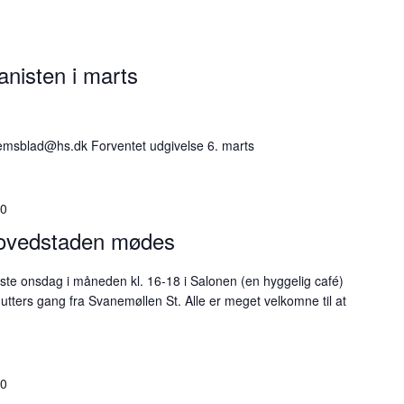
nisten i marts
emsblad@hs.dk Forventet udgivelse 6. marts
00
hovedstaden mødes
te onsdag i måneden kl. 16-18 i Salonen (en hyggelig café)
tters gang fra Svanemøllen St. Alle er meget velkomne til at
00