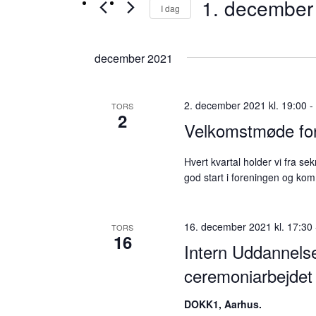
1. december
Begivenheder
I dag
visninger
på
Vælg
Navigation
nøgleord.
dato.
december 2021
2. december 2021 kl. 19:00
TORS
2
Velkomstmøde fo
Hvert kvartal holder vi fra s
god start i foreningen og ko
16. december 2021 kl. 17:30
TORS
16
Intern Uddannelse
ceremoniarbejdet
DOKK1, Aarhus.