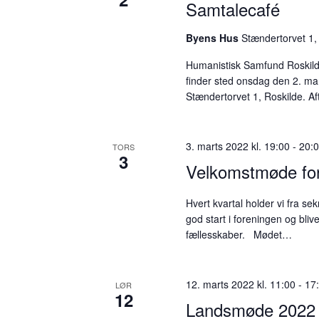
Samtalecafé
Byens Hus
Stændertorvet 1,
Humanistisk Samfund Roski
finder sted onsdag den 2. mart
Stændertorvet 1, Roskilde. 
3. marts 2022 kl. 19:00
-
20:
TORS
3
Velkomstmøde fo
Hvert kvartal holder vi fra s
god start i foreningen og bli
fællesskaber. Mødet…
12. marts 2022 kl. 11:00
-
17
LØR
12
Landsmøde 2022