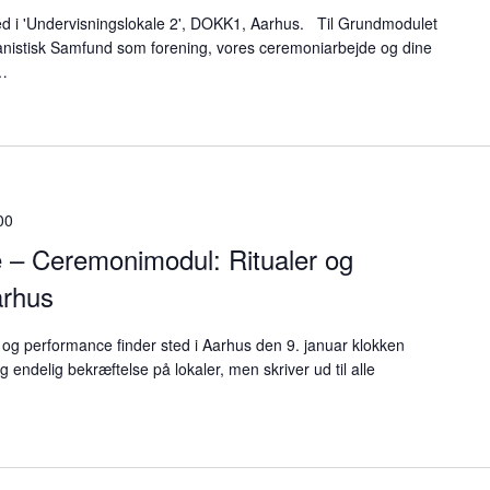
ted i 'Undervisningslokale 2', DOKK1, Aarhus. Til Grundmodulet
umanistisk Samfund som forening, vores ceremoniarbejde og dine
n…
00
e – Ceremonimodul: Ritualer og
arhus
og performance finder sted i Aarhus den 9. januar klokken
g endelig bekræftelse på lokaler, men skriver ud til alle