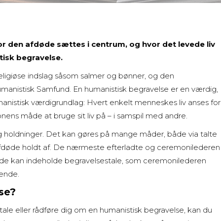
r den afdøde sættes i centrum, og hvor det levede liv
tisk begravelse.
eligiøse indslag såsom salmer og bønner, og den
anistisk Samfund. En humanistisk begravelse er en værdig,
manistisk værdigrundlag: Hvert enkelt menneskes liv anses for
onens måde at bruge sit liv på – i samspil med andre.
og holdninger. Det kan gøres på mange måder, både via talte
 afdøde holdt af. De nærmeste efterladte og ceremonilederen
de kan indeholde begravelsestale, som ceremonilederen
rende.
se?
tale eller rådføre dig om en humanistisk begravelse, kan du