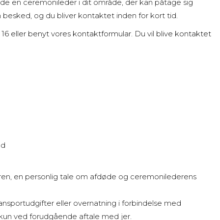
inde en ceremonileder i dit område, der kan påtage sig
esked, og du bliver kontaktet inden for kort tid.
 16
eller benyt vores kontaktformular. Du vil blive kontaktet
nd
n, en personlig tale om afdøde og ceremonilederens
transportudgifter eller overnatning i forbindelse med
s kun ved forudgående aftale med jer.