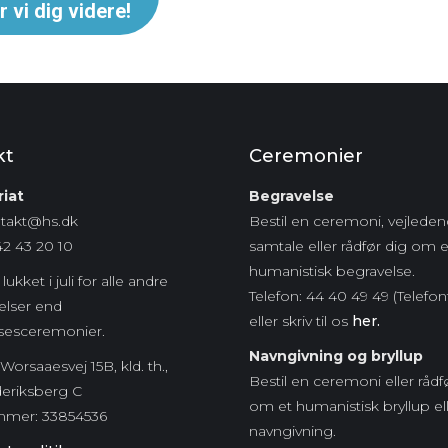
 vi dig videre!
kt
Ceremonier
iat
Begravelse
ntakt@hs.dk
Bestil en ceremoni, vejlede
42 43 20 10
samtale eller rådfør dig om 
humanistisk begravelse.
lukket i juli for alle andre
Telefon: 44 40 49 49 (Telefon
lser end
eller skriv til os
her.
sesceremonier.
Navngivning og bryllup
Worsaaesvej 15B, kld. th.,
Bestil en ceremoni eller rådf
deriksberg C
om et humanistisk bryllup el
mmer:
33854536
navngivning.