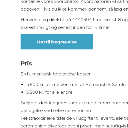
kontakte vores koordinator. Koordinatoren vil så f
opgaven. Hvis du ikke kommer igennem, så læg en b
Henvend dig direkte på 44404949
mellem kl. 8 og
snarest muligt og senest inden for 14 timer.
Bestil begravelse
Pris
En humanistisk begravelse koster:
4.500 kr. for medlemmer af Humanistisk Samfu
5.500 kr. for alle andre
Beløbet dækker jeres samtale med ceremoniledere
deltagelse ved selve ceremonien.
I ekstraordinære tilfælde vil udgifter til eventuelle 
ceremonien blive lagt oveni prisen, men naturligvi