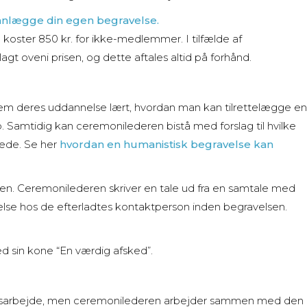
anlægge din egen begravelse.
g koster
850 kr. for ikke-medlemmer. I tilfælde af
 lagt oveni prisen, og d
ette aftales altid på forhånd.
m deres uddannelse lært, hvordan man kan tilrettelægge en
 Samtidig kan ceremonilederen bistå med forslag til hvilke
nede. Se her
hvordan en humanistisk begravelse kan
ien. Ceremonilederen skriver en tale ud fra en samtale med
lse hos de efterladtes kontaktperson inden begravelsen.
 sin kone “En værdig afsked”.
dsarbejde, men ceremonilederen arbejder sammen med den