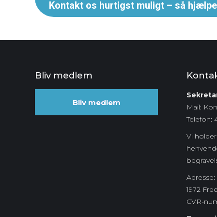
Kontakt os hurtigst muligt – så hjælper
Bliv medlem
Konta
Sekretar
Bliv medlem
Mail: Ko
Telefon: 
Vi holder 
henvende
begravel
Adresse: 
1972 Fre
CVR-nu