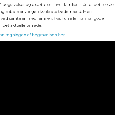
begravelser og bisættelser, hvor familien står for det meste
ning anbefaler vi ingen konkrete bedemænd. Men
d samtalen med familien, hvis hun eller han har gode
i det aktuelle område
.
lanlægningen af begravelsen her.