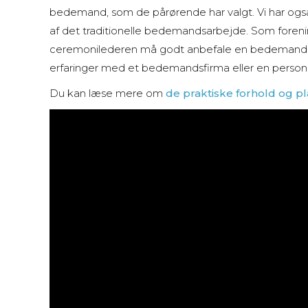
bedemand, som de pårørende har valgt. Vi har også 
af det traditionelle bedemandsarbejde. Som fore
ceremonilederen må godt anbefale en bedemand ve
erfaringer med et bedemandsfirma eller en person 
Du kan læse mere om
de praktiske forhold og p